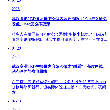
07-23
2026
武汉弧形LED显示屏怎么做内容更清晰：字小怎么避免
发虚、logo怎么不变形
很多人在做屏幕内容时都会遇到“字越小越发虚、logo越
看越变形”的问题。其实要提升清晰度，关键不只在参...
07-20
2026
武汉商业LED拼接屏内容怎么做才“耐看”：亮度曲线、
动态画面与省电思路
在门店、商场或会议空间里，很多人以为武汉商业LED
拼接屏够亮就行。但实际体验往往是：白天眩光、夜间
发...
07-13
2026