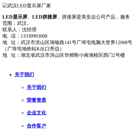
LED显示屏
、
LED拼接屏
、拼接屏是美安达公司产品，服务
范围：武汉。
联系人：沈经理
电 话：13339993008
地 址：武汉市洪山区珞喻路141号广埠屯电脑大世界12068号
（广埠屯地铁站K出口旁边）
地 址：湖北省武汉市洪山区华师附小南湖校区西门2号楼
网站地图
流量统计
鄂ICP备2024036423号-3
关于我们
关于我们
荣誉资质
企业文化
合作客户