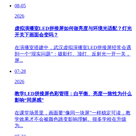
08-05
2026
虚拟演播室LED拼接屏如何做亮度与环境光适配？灯光
开关下画面会变吗？
在演播室搭建中，武汉虚拟演播室LED拼接屏经常会遇
到一个“现实问题”：摄影灯、顶灯、反射光一开一关，
屏...
07-28
2026
教学LED拼接屏色彩管理：白平衡、亮度一致性为什么
影响“同屏感”
在课堂场景里，画面要“像同一块屏”一样稳定可读，教
学效果才不会被颜色跳变影响理解。很多学校在升级
为...