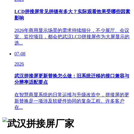
LCD拼接屏常见拼缝有多大？实际观看效果受哪些因素
影响
2026年商用显示场景的需求持续细分，不少展厅、会议
室、监控项目，都会把武汉LCD拼接屏作为大屏显示的
选...
07-08
2026
武汉拼接屏更新替换怎么做：旧系统迁移的接口兼容与
分辨率适配要点
在智慧商显系统的日常运维与升级改造中，拼接屏的更
新替换是一项涉及软硬件协同的复杂工程。许多客户
在...