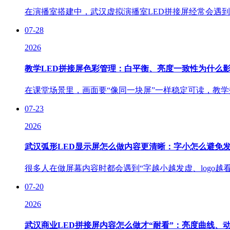
在演播室搭建中，武汉虚拟演播室LED拼接屏经常会遇到一
07-28
2026
教学LED拼接屏色彩管理：白平衡、亮度一致性为什么影
在课堂场景里，画面要“像同一块屏”一样稳定可读，教学
07-23
2026
武汉弧形LED显示屏怎么做内容更清晰：字小怎么避免发虚
很多人在做屏幕内容时都会遇到“字越小越发虚、logo越
07-20
2026
武汉商业LED拼接屏内容怎么做才“耐看”：亮度曲线、