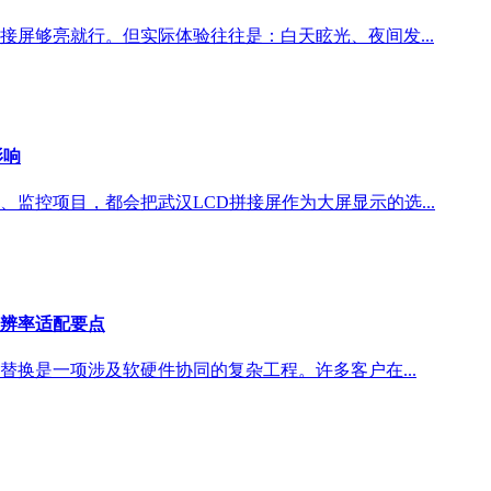
接屏够亮就行。但实际体验往往是：白天眩光、夜间发...
影响
、监控项目，都会把武汉LCD拼接屏作为大屏显示的选...
辨率适配要点
换是一项涉及软硬件协同的复杂工程。许多客户在...