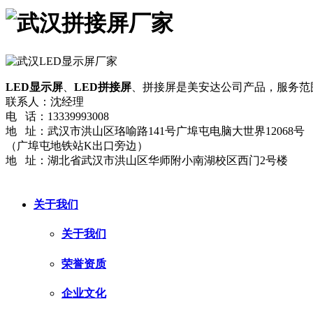
LED显示屏
、
LED拼接屏
、拼接屏是美安达公司产品，服务范
联系人：沈经理
电 话：13339993008
地 址：武汉市洪山区珞喻路141号广埠屯电脑大世界12068号
（广埠屯地铁站K出口旁边）
地 址：湖北省武汉市洪山区华师附小南湖校区西门2号楼
网站地图
流量统计
鄂ICP备2024036423号-3
关于我们
关于我们
荣誉资质
企业文化