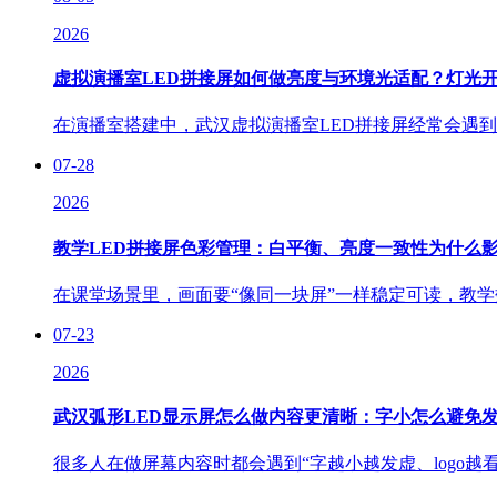
2026
虚拟演播室LED拼接屏如何做亮度与环境光适配？灯光
在演播室搭建中，武汉虚拟演播室LED拼接屏经常会遇到一
07-28
2026
教学LED拼接屏色彩管理：白平衡、亮度一致性为什么影
在课堂场景里，画面要“像同一块屏”一样稳定可读，教学
07-23
2026
武汉弧形LED显示屏怎么做内容更清晰：字小怎么避免发虚
很多人在做屏幕内容时都会遇到“字越小越发虚、logo越