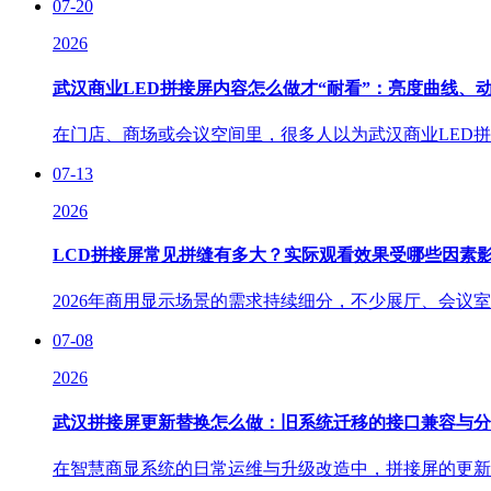
07-20
2026
武汉商业LED拼接屏内容怎么做才“耐看”：亮度曲线、
在门店、商场或会议空间里，很多人以为武汉商业LED拼
07-13
2026
LCD拼接屏常见拼缝有多大？实际观看效果受哪些因素
2026年商用显示场景的需求持续细分，不少展厅、会议室
07-08
2026
武汉拼接屏更新替换怎么做：旧系统迁移的接口兼容与分
在智慧商显系统的日常运维与升级改造中，拼接屏的更新替