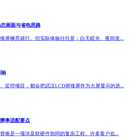
动态画面与省电思路
接屏够亮就行。但实际体验往往是：白天眩光、夜间发...
影响
、监控项目，都会把武汉LCD拼接屏作为大屏显示的选...
辨率适配要点
换是一项涉及软硬件协同的复杂工程。许多客户在...