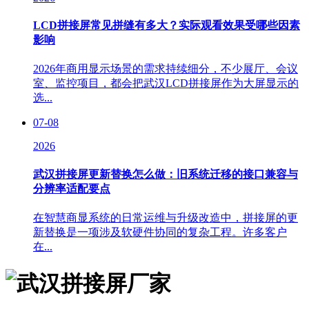
LCD拼接屏常见拼缝有多大？实际观看效果受哪些因素
影响
2026年商用显示场景的需求持续细分，不少展厅、会议
室、监控项目，都会把武汉LCD拼接屏作为大屏显示的
选...
07-08
2026
武汉拼接屏更新替换怎么做：旧系统迁移的接口兼容与
分辨率适配要点
在智慧商显系统的日常运维与升级改造中，拼接屏的更
新替换是一项涉及软硬件协同的复杂工程。许多客户
在...