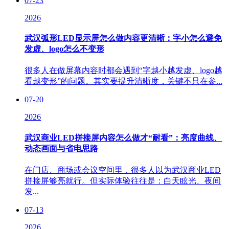
07-23
2026
武汉弧形LED显示屏怎么做内容更清晰：字小怎么避免
发虚、logo怎么不变形
很多人在做屏幕内容时都会遇到“字越小越发虚、logo越
看越变形”的问题。其实要提升清晰度，关键不只在参...
07-20
2026
武汉商业LED拼接屏内容怎么做才“耐看”：亮度曲线、
动态画面与省电思路
在门店、商场或会议空间里，很多人以为武汉商业LED
拼接屏够亮就行。但实际体验往往是：白天眩光、夜间
发...
07-13
2026