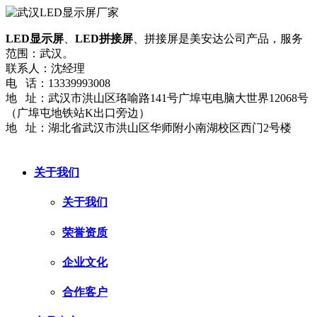
LED显示屏
、
LED拼接屏
、拼接屏是美安达公司产品，服务
范围：武汉。
联系人：沈经理
电 话：13339993008
地 址：武汉市洪山区珞喻路141号广埠屯电脑大世界12068号
（广埠屯地铁站K出口旁边）
地 址：湖北省武汉市洪山区华师附小南湖校区西门2号楼
网站地图
流量统计
鄂ICP备2024036423号-3
关于我们
关于我们
荣誉资质
企业文化
合作客户