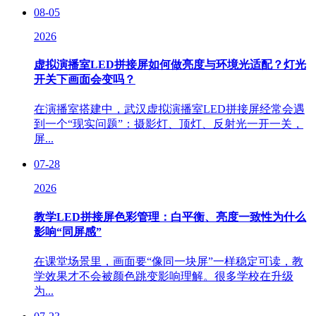
08-05
2026
虚拟演播室LED拼接屏如何做亮度与环境光适配？灯光
开关下画面会变吗？
在演播室搭建中，武汉虚拟演播室LED拼接屏经常会遇
到一个“现实问题”：摄影灯、顶灯、反射光一开一关，
屏...
07-28
2026
教学LED拼接屏色彩管理：白平衡、亮度一致性为什么
影响“同屏感”
在课堂场景里，画面要“像同一块屏”一样稳定可读，教
学效果才不会被颜色跳变影响理解。很多学校在升级
为...