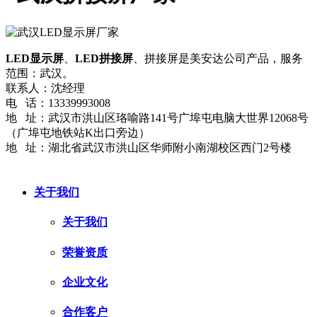
LED显示屏
、
LED拼接屏
、拼接屏是美安达公司产品，服务
范围：武汉。
联系人：沈经理
电 话：13339993008
地 址：武汉市洪山区珞喻路141号广埠屯电脑大世界12068号
（广埠屯地铁站K出口旁边）
地 址：湖北省武汉市洪山区华师附小南湖校区西门2号楼
网站地图
流量统计
鄂ICP备2024036423号-3
关于我们
关于我们
荣誉资质
企业文化
合作客户