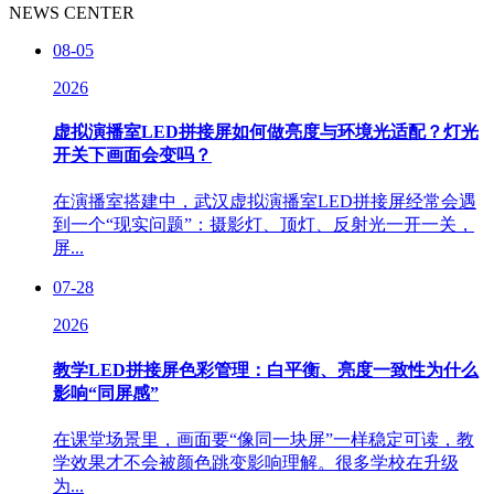
NEWS CENTER
08-05
2026
虚拟演播室LED拼接屏如何做亮度与环境光适配？灯光
开关下画面会变吗？
在演播室搭建中，武汉虚拟演播室LED拼接屏经常会遇
到一个“现实问题”：摄影灯、顶灯、反射光一开一关，
屏...
07-28
2026
教学LED拼接屏色彩管理：白平衡、亮度一致性为什么
影响“同屏感”
在课堂场景里，画面要“像同一块屏”一样稳定可读，教
学效果才不会被颜色跳变影响理解。很多学校在升级
为...