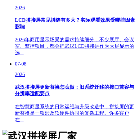
2026
LCD拼接屏常见拼缝有多大？实际观看效果受哪些因素
影响
2026年商用显示场景的需求持续细分，不少展厅、会议
室、监控项目，都会把武汉LCD拼接屏作为大屏显示的
选...
07-08
2026
武汉拼接屏更新替换怎么做：旧系统迁移的接口兼容与
分辨率适配要点
在智慧商显系统的日常运维与升级改造中，拼接屏的更
新替换是一项涉及软硬件协同的复杂工程。许多客户
在...