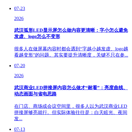
07-23
2026
武汉弧形LED显示屏怎么做内容更清晰：字小怎么避免
发虚、logo怎么不变形
很多人在做屏幕内容时都会遇到“字越小越发虚、logo越
看越变形”的问题。其实要提升清晰度，关键不只在参...
07-20
2026
武汉商业LED拼接屏内容怎么做才“耐看”：亮度曲线、
动态画面与省电思路
在门店、商场或会议空间里，很多人以为武汉商业LED
拼接屏够亮就行。但实际体验往往是：白天眩光、夜间
发...
07-13